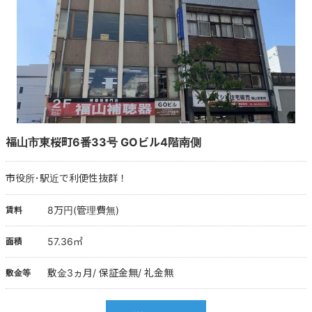
福山市東桜町6番33号 GOビル4階南側
市役所･駅近で利便性抜群！
8万円(管理費無)
賃料
57.36㎡
面積
敷金3ヵ月/ 保証金無/ 礼金無
敷金等