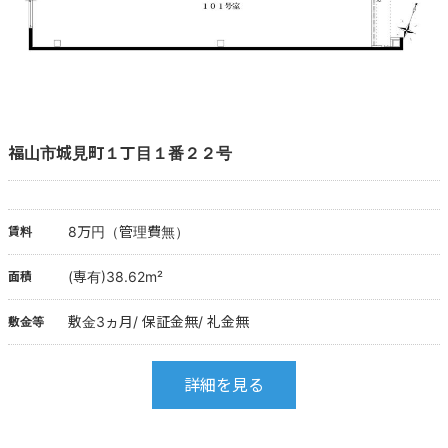
福山市城見町１丁目１番２２号
8万円（管理費無）
賃料
(専有)38.62m²
面積
敷金3ヵ月/ 保証金無/ 礼金無
敷金等
詳細を見る