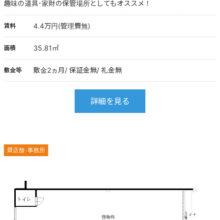
趣味の道具･家財の保管場所としてもオススメ！
4.4万円(管理費無)
賃料
35.81㎡
面積
敷金2ヵ月/ 保証金無/ 礼金無
敷金等
詳細を見る
貸店舗･事務所