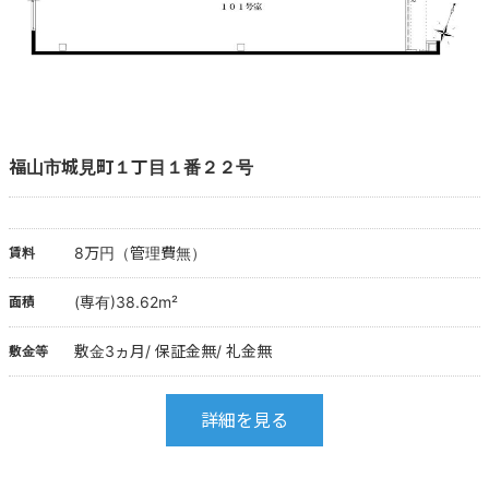
福山市城見町１丁目１番２２号
8万円（管理費無）
賃料
(専有)38.62m²
面積
敷金3ヵ月/ 保証金無/ 礼金無
敷金等
詳細を見る