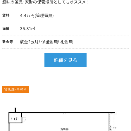
趣味の道具･家財の保管場所としてもオススメ！
4.4万円(管理費無)
賃料
35.81㎡
面積
敷金2ヵ月/ 保証金無/ 礼金無
敷金等
詳細を見る
貸店舗･事務所