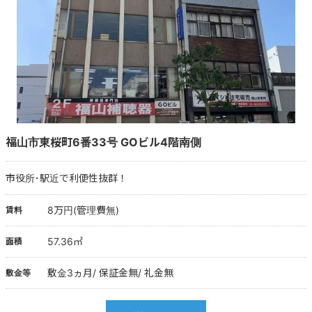
福山市東桜町6番33号 GOビル4階南側
市役所･駅近で利便性抜群！
8万円(管理費無)
賃料
57.36㎡
面積
敷金3ヵ月/ 保証金無/ 礼金無
敷金等